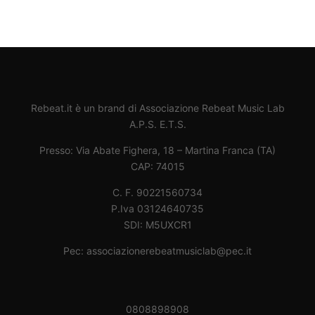
Rebeat.it è un brand di Associazione Rebeat Music Lab
A.P.S. E.T.S.
Presso: Via Abate Fighera, 18 – Martina Franca (TA)
CAP: 74015
C. F. 90221560734
P.Iva 03124640735
SDI: M5UXCR1
Pec: associazionerebeatmusiclab@pec.it
0808898908